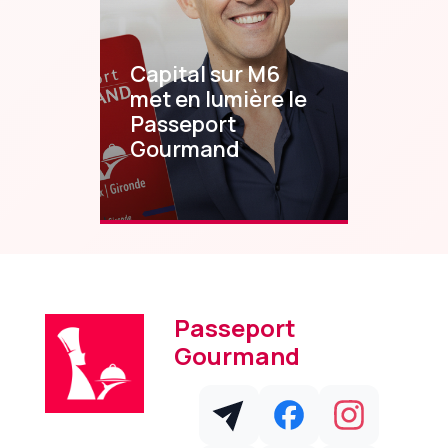
Capital sur M6
met en lumière le
Passeport
Gourmand
Passeport
Gourmand