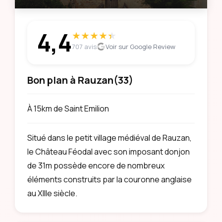
4,4
★
★
★
★
★
★
707 avis
Voir sur Google Review
Bon plan à Rauzan
(33)
À 15km de Saint Emilion
Situé dans le petit village médiéval de Rauzan,
le Château Féodal avec son imposant donjon
de 31m possède encore de nombreux
éléments construits par la couronne anglaise
au XIIIe siècle.