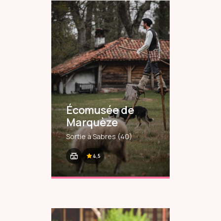
Écomusée de
Marquèze
Sortie à Sabres
(40)
4,5