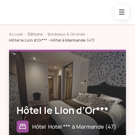
Accueil
>
Éditions
>
Bordeaux & Gironde
>
Hôtel le Lion d’Or***
- Hôtel à Marmande (47)
Hôtel le Lion d’Or***
Hôtel
Hotel ***
à
Marmande
(
47
)