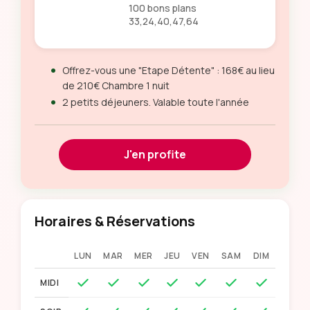
100 bons plans
33,24,40,47,64
Offrez-vous une "Etape Détente" : 168€ au lieu
de 210€ Chambre 1 nuit
2 petits déjeuners. Valable toute l'année
J'en profite
Horaires & Réservations
LUN
MAR
MER
JEU
VEN
SAM
DIM
MIDI