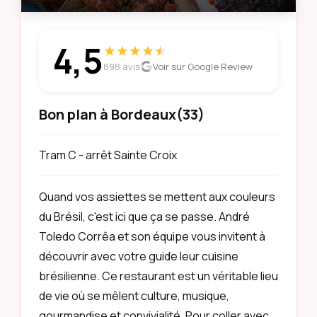
4,5
★
★
★
★
★
★
898 avis
Voir sur Google Review
Bon plan à Bordeaux
(33)
Tram C - arrêt Sainte Croix
Quand vos assiettes se mettent aux couleurs
du Brésil, c'est ici que ça se passe. André
Toledo Corrêa et son équipe vous invitent à
découvrir avec votre guide leur cuisine
brésilienne. Ce restaurant est un véritable lieu
de vie où se mêlent culture, musique,
gourmandise et convivialité. Pour coller avec