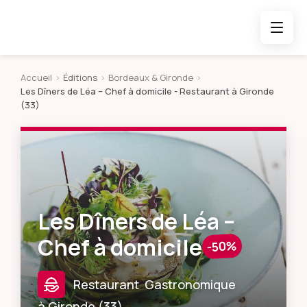
Accueil
>
Éditions
>
Bordeaux & Gironde
>
Les Dîners de Léa – Chef à domicile
- Restaurant à Gironde
(33)
Les Dîners de Léa –
Chef à domicile
-50%
Restaurant
Gastronomique
à
Gironde
(
33
)