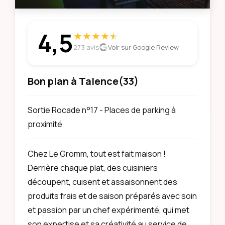
4,5
★
★
★
★
★
★
273 avis
Voir sur Google Review
Bon plan à Talence
(33)
Sortie Rocade n°17 - Places de parking à
proximité
Chez Le Gromm, tout est fait maison !
Derrière chaque plat, des cuisiniers
découpent, cuisent et assaisonnent des
produits frais et de saison préparés avec soin
et passion par un chef expérimenté, qui met
son expertise et sa créativité au service de