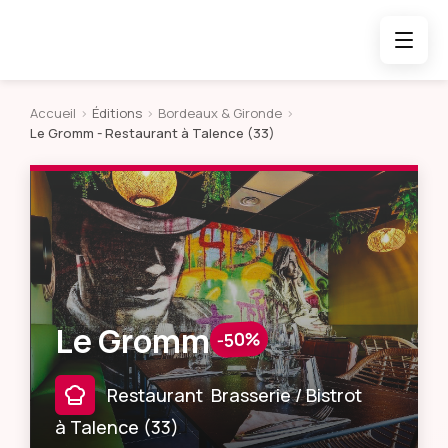
Accueil
>
Éditions
>
Bordeaux & Gironde
>
Le Gromm
- Restaurant à Talence (33)
Le Gromm
-50%
Restaurant
Brasserie / Bistrot
à
Talence
(
33
)