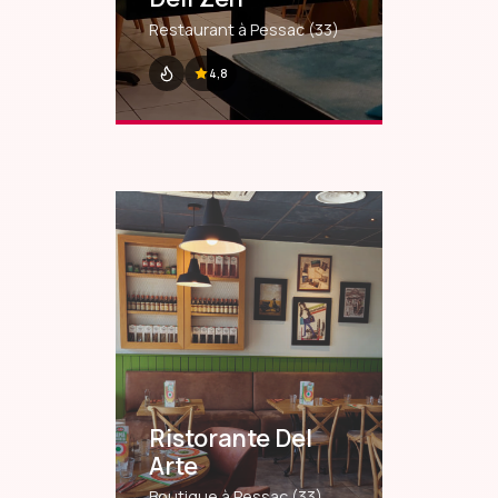
Restaurant à Pessac
(33)
4,8
Ristorante Del
Arte
Boutique à Pessac
(33)